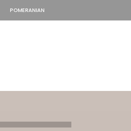
POMERANIAN
ASTAWAY'S
venäjänbolonka
venäjäntoy
pomeranian