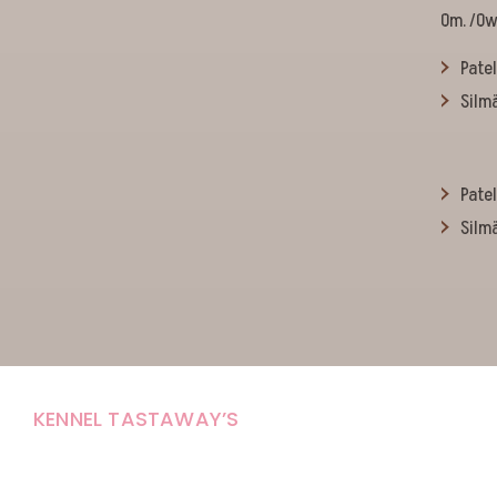
Om. /Ow
Patel
Silmä
Patel
Silmä
KENNEL TASTAWAY’S
Carola Stolpe-Fagernäs
Tastintie 37