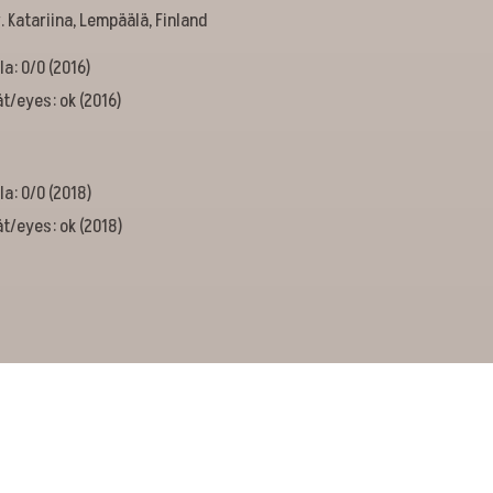
. Katariina, Lempäälä, Finland
la: 0/0 (2016)
t/eyes: ok (2016)
la: 0/0 (2018)
t/eyes: ok (2018)