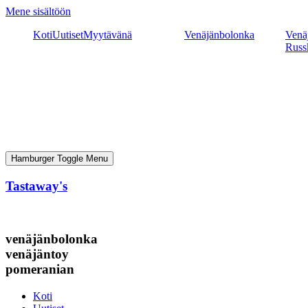
Mene sisältöön
Koti
Uutiset
Myytävänä
Venäjänbolonka
Venäj
Russ
Hamburger Toggle Menu
Tastaway's
venäjänbolonka
venäjäntoy
pomeranian
Koti