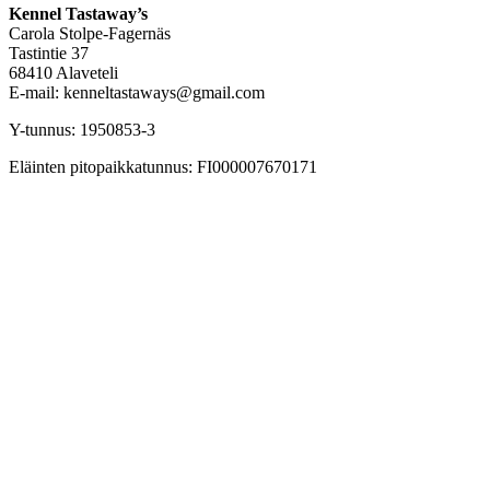
Kennel Tastaway’s
Carola Stolpe-Fagernäs
Tastintie 37
68410 Alaveteli
E-mail: kenneltastaways@gmail.com
Y-tunnus: 1950853-3
Eläinten pitopaikkatunnus: FI000007670171