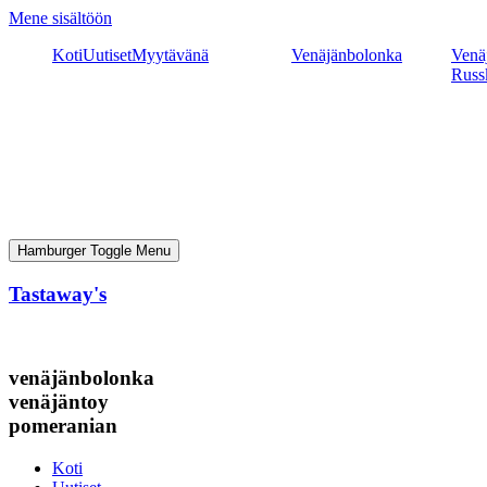
Mene sisältöön
Koti
Uutiset
Myytävänä
Venäjänbolonka
Venäj
Russ
Hamburger Toggle Menu
Tastaway's
venäjänbolonka
venäjäntoy
pomeranian
Koti