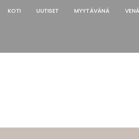
KOTI
UUTISET
MYYTÄVÄNÄ
VEN
TASTAWAY'S
venäjänbolonka
venäjäntoy
pomeranian