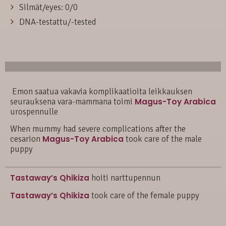
Silmät/eyes: 0/0
DNA-testattu/-tested
Emon saatua vakavia komplikaatioita leikkauksen
seurauksena vara-mammana toimi
Magus-Toy Arabica
urospennulle
When mummy had severe complications after the
cesarion
Magus-Toy Arabica
took care of the male
puppy
Tastaway’s Qhikiza
hoiti narttupennun
Tastaway’s Qhikiza
took care of the female puppy