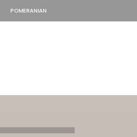
POMERANIAN
ASTAWAY'S
venäjänbolonka
venäjäntoy
pomeranian