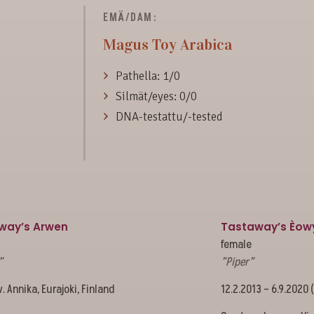
EMÄ/DAM:
Magus Toy Arabica
Pathella: 1/0
Silmät/eyes: 0/0
DNA-testattu/-tested
way’s Arwen
Tastaway’s Èow
female
”
”Piper”
. Annika, Eurajoki, Finland
12.2.2013 – 6.9.2020