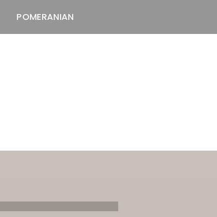
POMERANIAN
ASTAWAY'S
venäjänbolonka
venäjäntoy
pomeranian