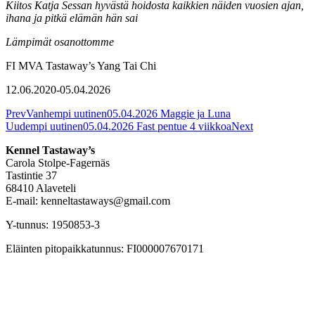
Kiitos Katja Sessan hyvästä hoidosta kaikkien näiden vuosien ajan,
ihana ja pitkä elämän hän sai
Lämpimät osanottomme
FI MVA Tastaway’s Yang Tai Chi
12.06.2020-05.04.2026
Prev
Vanhempi uutinen
05.04.2026 Maggie ja Luna
Uudempi uutinen
05.04.2026 Fast pentue 4 viikkoa
Next
Kennel Tastaway’s
Carola Stolpe-Fagernäs
Tastintie 37
68410 Alaveteli
E-mail: kenneltastaways@gmail.com
Y-tunnus: 1950853-3
Eläinten pitopaikkatunnus: FI000007670171