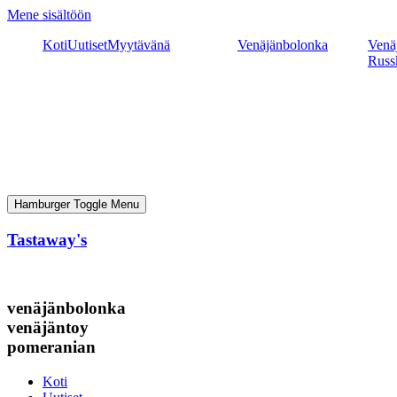
Mene sisältöön
Koti
Uutiset
Myytävänä
Venäjänbolonka
Venäj
Russ
Hamburger Toggle Menu
Tastaway's
venäjänbolonka
venäjäntoy
pomeranian
Koti