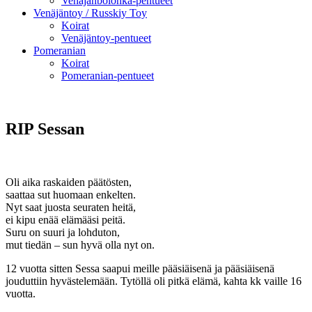
Venäjänbolonka-pentueet
Venäjäntoy / Russkiy Toy
Koirat
Venäjäntoy-pentueet
Pomeranian
Koirat
Pomeranian-pentueet
RIP Sessan
Oli aika raskaiden päätösten,
saattaa sut huomaan enkelten.
Nyt saat juosta seuraten heitä,
ei kipu enää elämääsi peitä.
Suru on suuri ja lohduton,
mut tiedän – sun hyvä olla nyt on.
12 vuotta sitten Sessa saapui meille pääsiäisenä ja pääsiäisenä
jouduttiin hyvästelemään. Tytöllä oli pitkä elämä, kahta kk vaille 16
vuotta.