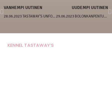
VANHEMPI UUTINEN
UUDEMPI UUTINEN
28.06.2023 TASTAWAY’S UNFORGETTABLE SMILE
29.06.2023 BOLONKANPENTUJA?
KENNEL TASTAWAY’S
Carola Stolpe-Fagernäs
Tastintie 37
68410 Alaveteli
E-mail: kenneltastaways@gmail.com
Y-tunnus: 1950853-3
Eläinten pitopaikkatunnus: FI000007670171