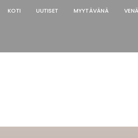
KOTI
UUTISET
MYYTÄVÄNÄ
VEN
TASTAWAY'S
venäjänbolonka
venäjäntoy
pomeranian