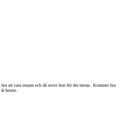
digt bra att vara ensam och då sover hon för det mesta. Kommer bra
g åt henne.