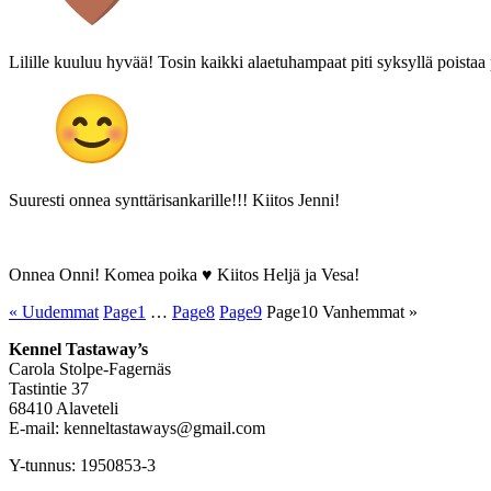
Lilille kuuluu hyvää! Tosin kaikki alaetuhampaat piti syksyllä poistaa p
Suuresti onnea synttärisankarille!!! Kiitos Jenni!
Onnea Onni! Komea poika ♥ Kiitos Heljä ja Vesa!
« Uudemmat
Page
1
…
Page
8
Page
9
Page
10
Vanhemmat »
Kennel Tastaway’s
Carola Stolpe-Fagernäs
Tastintie 37
68410 Alaveteli
E-mail: kenneltastaways@gmail.com
Y-tunnus: 1950853-3