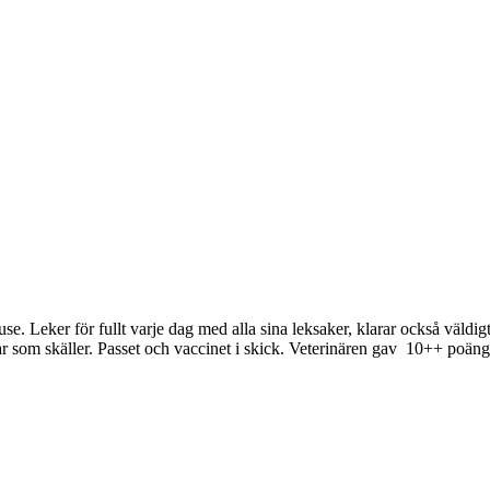
 buse. Leker för fullt varje dag med alla sina leksaker, klarar också väl
r som skäller. Passet och vaccinet i skick. Veterinären gav 10++ poän