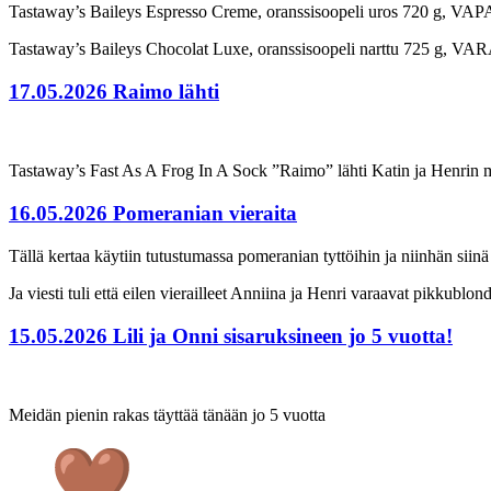
Tastaway’s Baileys Espresso Creme, oranssisoopeli uros 720 g, V
Tastaway’s Baileys Chocolat Luxe, oranssisoopeli narttu 725 g, V
17.05.2026 Raimo lähti
Tastaway’s Fast As A Frog In A Sock ”Raimo” lähti Katin ja Henrin m
16.05.2026 Pomeranian vieraita
Tällä kertaa käytiin tutustumassa pomeranian tyttöihin ja niinhän sii
Ja viesti tuli että eilen vierailleet Anniina ja Henri varaavat pikkubl
15.05.2026 Lili ja Onni sisaruksineen jo 5 vuotta!
Meidän pienin rakas täyttää tänään jo 5 vuotta