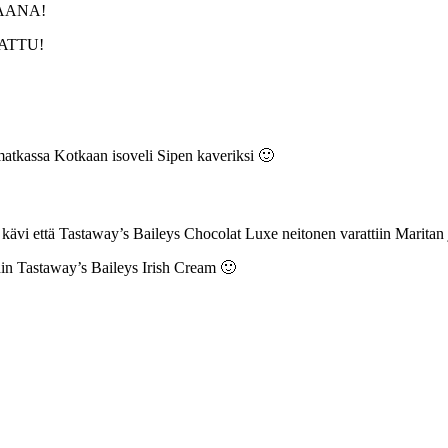
APAANA!
ARATTU!
atkassa Kotkaan isoveli Sipen kaveriksi 🙂
nä kävi että Tastaway’s Baileys Chocolat Luxe neitonen varattiin Marita
ondin Tastaway’s Baileys Irish Cream 🙂