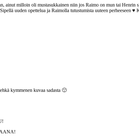
an, ainut milloin oli mustasukkainen niin jos Raimo on mun tai Henrin syl
a Sipellä uuden opettelua ja Raimolla tutustumista uuteen perheeseen ♥ K
paa ehkä kymmenen kuvaa sadasta 🙂
U!
VAPAANA!