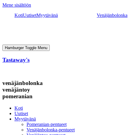
Mene sisältöön
Koti
Uutiset
Myytävänä
Venäjänbolonka
Hamburger Toggle Menu
Tastaway's
venäjänbolonka
venäjäntoy
pomeranian
Koti
Uutiset
Myytävänä
Pomeranian-pentueet
Venäjänbolonka-pentueet