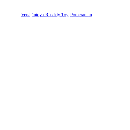
Venäjäntoy / Russkiy Toy
Pomeranian