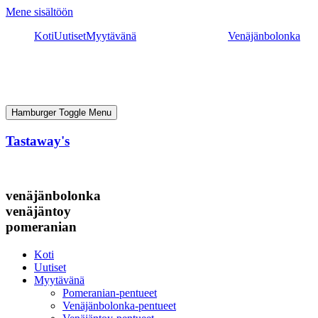
Mene sisältöön
Koti
Uutiset
Myytävänä
Venäjänbolonka
Hamburger Toggle Menu
Tastaway's
venäjänbolonka
venäjäntoy
pomeranian
Koti
Uutiset
Myytävänä
Pomeranian-pentueet
Venäjänbolonka-pentueet