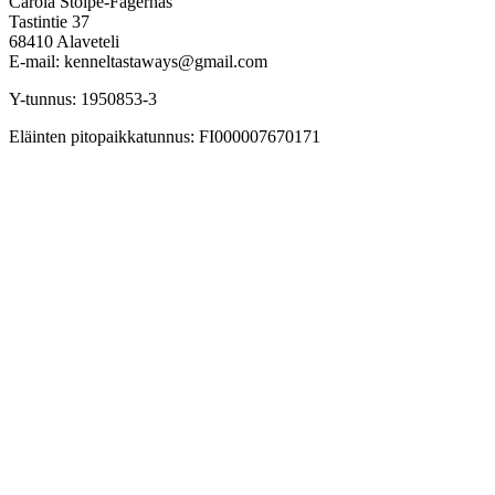
Carola Stolpe-Fagernäs
Tastintie 37
68410 Alaveteli
E-mail: kenneltastaways@gmail.com
Y-tunnus: 1950853-3
Eläinten pitopaikkatunnus: FI000007670171