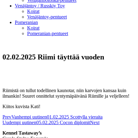
Venäjänbolonka-pentueet
Venäjäntoy / Russkiy Toy
Koirat
Venäjäntoy-pentueet
Pomeranian
Koirat
Pomeranian-pentueet
02.02.2025 Riimi täyttää vuoden
Riimistä on tullut todellinen kaunotar, niin karvojen kansaa kuin
ilmankin! Suuret onnittelut syntymäpäivänä Riimille ja veljelleen!
Kiitos kuvista Kati!
Prev
Vanhempi uutinen
01.02.2025 Scottylla vieraita
Uudempi uutinen
05.02.2025 Cocon diplomit
Next
Kennel Tastaway’s