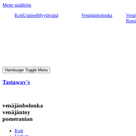
Mene sisältöön
Koti
Uutiset
Myytävänä
Venäjänbolonka
Venäj
Russ
Hamburger Toggle Menu
Tastaway's
venäjänbolonka
venäjäntoy
pomeranian
Koti