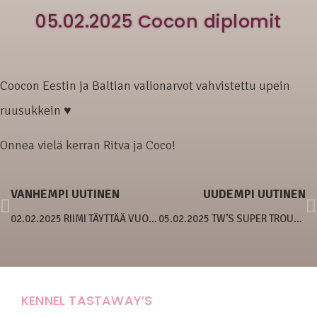
05.02.2025 Cocon diplomit
Coocon Eestin ja Baltian valionarvot vahvistettu upein
ruusukkein ♥
Onnea vielä kerran Ritva ja Coco!
VANHEMPI UUTINEN
UUDEMPI UUTINEN
02.02.2025 RIIMI TÄYTTÄÄ VUODEN
05.02.2025 TW’S SUPER TROUPERILLA VIERAITA
KENNEL TASTAWAY’S