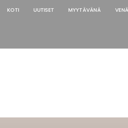
KOTI
UUTISET
MYYTÄVÄNÄ
VEN
TASTAWAY'S
venäjänbolonka
venäjäntoy
pomeranian