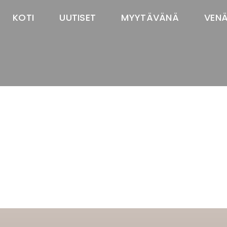
KOTI
UUTISET
MYYTÄVÄNÄ
VEN
TASTAWAY'S
venäjänbolonka
venäjäntoy
pomeranian