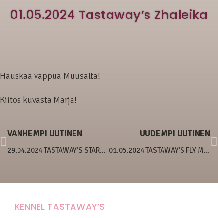
01.05.2024 Tastaway’s Zhaleika
Hauskaa vappua Muusalta!
Kiitos kuvasta Marja!
VANHEMPI UUTINEN
UUDEMPI UUTINEN
29.04.2024 TASTAWAY’S STARSHINE ELF
01.05.2024 TASTAWAY’S FLY ME TO THE MOON
KENNEL TASTAWAY’S