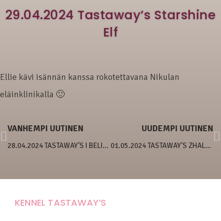
29.04.2024 Tastaway’s Starshine
Elf
Ellie kävi isännän kanssa rokotettavana Nikulan
eläinklinikalla 🙂
VANHEMPI UUTINEN
UUDEMPI UUTINEN
28.04.2024 TASTAWAY’S I BELIEVE I CAN TOUCH THE SKY
01.05.2024 TASTAWAY’S ZHALEIKA
KENNEL TASTAWAY’S
Carola Stolpe-Fagernäs