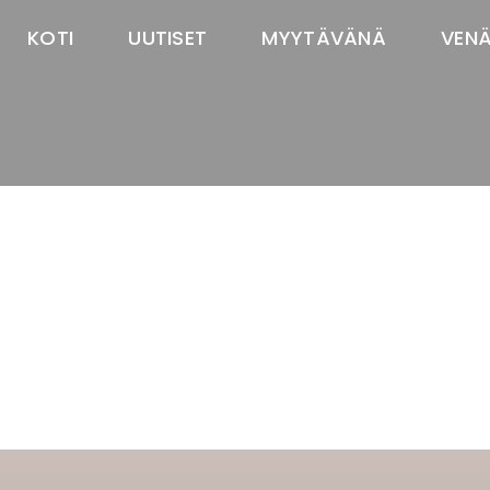
KOTI
UUTISET
MYYTÄVÄNÄ
VEN
TASTAWAY'S
venäjänbolonka
venäjäntoy
pomeranian