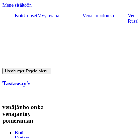
Mene sisältöön
Koti
Uutiset
Myytävänä
Venäjänbolonka
Venäj
Russ
Hamburger Toggle Menu
Tastaway's
venäjänbolonka
venäjäntoy
pomeranian
Koti