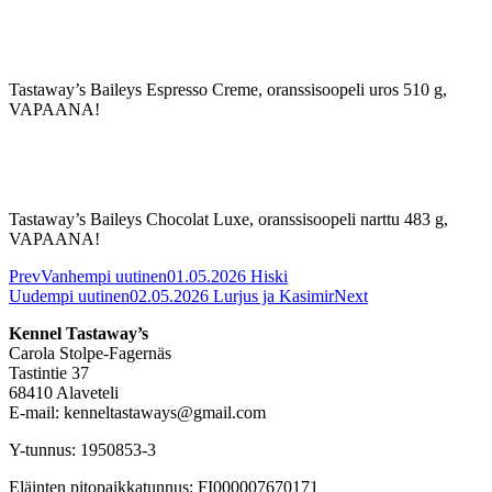
Tastaway’s Baileys Espresso Creme, oranssisoopeli uros 510 g,
VAPAANA!
Tastaway’s Baileys Chocolat Luxe, oranssisoopeli narttu 483 g,
VAPAANA!
Prev
Vanhempi uutinen
01.05.2026 Hiski
Uudempi uutinen
02.05.2026 Lurjus ja Kasimir
Next
Kennel Tastaway’s
Carola Stolpe-Fagernäs
Tastintie 37
68410 Alaveteli
E-mail: kenneltastaways@gmail.com
Y-tunnus: 1950853-3
Eläinten pitopaikkatunnus: FI000007670171