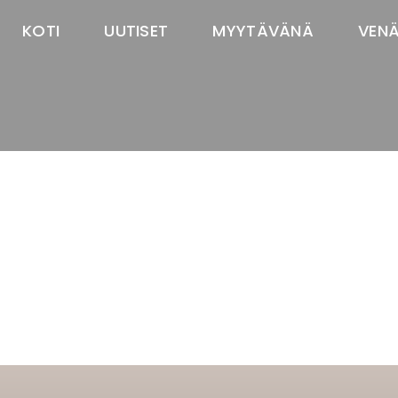
KOTI
UUTISET
MYYTÄVÄNÄ
VEN
TASTAWAY'S
venäjänbolonka
venäjäntoy
pomeranian