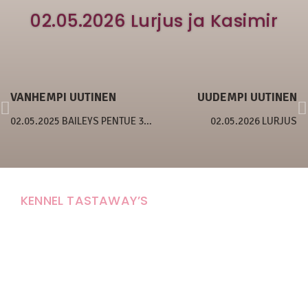
02.05.2026 Lurjus ja Kasimir
VANHEMPI UUTINEN
UUDEMPI UUTINEN
02.05.2025 BAILEYS PENTUE 3 VIIKKOA
02.05.2026 LURJUS
KENNEL TASTAWAY’S
Carola Stolpe-Fagernäs
Tastintie 37
68410 Alaveteli
E-mail: kenneltastaways@gmail.com