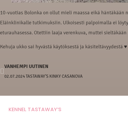
10-vuotias Bolonka on ollut mieli maassa eikä häntäkään no
Eläinklinikalle tutkimuksiin. Ulkoisesti palpoimalla ei löy
eturauhasessa. Otettiin laaja verenkuva, muttei sieltäkään 
Kehuja ukko sai hyvästä käytöksestä ja käsiteltävyydestä ♥
VANHEMPI UUTINEN
02.07.2024 TASTAWAY’S KINKY CASANOVA
KENNEL TASTAWAY’S
Carola Stolpe-Fagernäs