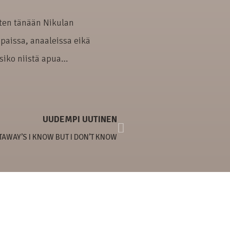
oten tänään Nikulan
mpaissa, anaaleissa eikä
isiko niistä apua…
UUDEMPI UUTINEN
STAWAY’S I KNOW BUT I DON’T KNOW