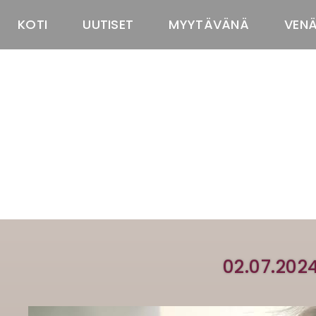
KOTI
UUTISET
MYYTÄVÄNÄ
VEN
02.07.202