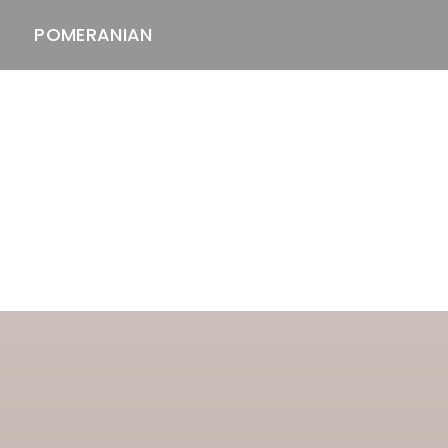
POMERANIAN
ASTAWAY'S
venäjänbolonka
venäjäntoy
pomeranian