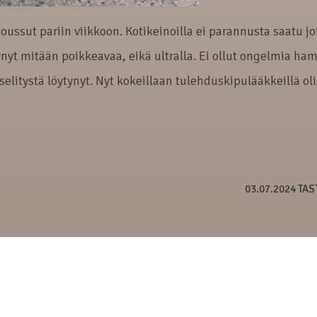
ussut pariin viikkoon. Kotikeinoilla ei parannusta saatu j
tynyt mitään poikkeavaa, eikä ultralla. Ei ollut ongelmia ha
selitystä löytynyt. Nyt kokeillaan tulehduskipulääkkeillä ol
03.07.2024 TA