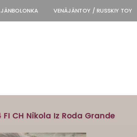
ÄJÄNBOLONKA
VENÄJÄNTOY / RUSSKIY TOY
T
4 FI CH Nikola Iz Roda Grande