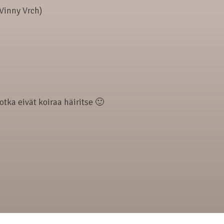
Vinny Vrch)
ka eivät koiraa häiritse 🙂