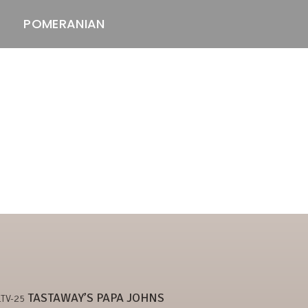
POMERANIAN
ASTAWAY'S
venäjänbolonka
venäjäntoy
pomeranian
TASTAWAY’S PAPA JOHNS
LTV-25