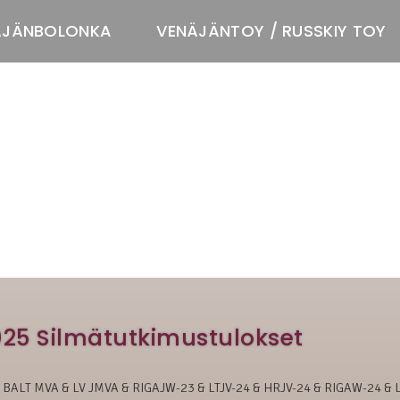
ÄJÄNBOLONKA
VENÄJÄNTOY / RUSSKIY TOY
T
025 Silmätutkimustulokset
& BALT MVA & LV JMVA & RIGAJW-23 & LTJV-24 & HRJV-24 & RIGAW-24 & 