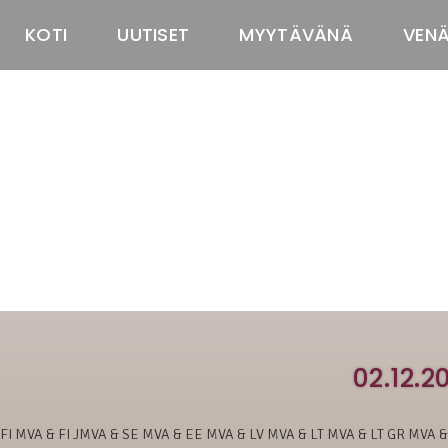
KOTI
UUTISET
MYYTÄVÄNÄ
VEN
02.12.2
FI MVA & FI JMVA & SE MVA & EE MVA & LV MVA & LT MVA & LT GR MVA 