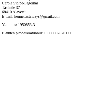
Carola Stolpe-Fagernäs
Tastintie 37
68410 Alaveteli
E-mail: kenneltastaways@gmail.com
Y-tunnus: 1950853-3
Eläinten pitopaikkatunnus: FI000007670171