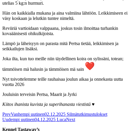
utelias 5 kg:n hurmuri.
Hän on kaikkialla mukana ja aina valmiina lähtöön. Leikkimiseen ei
väsy koskaan ja lelutkin tuntee nimeltä.
Reviiriä vartioidaan valppaana, joskus tosin ilmoittaa turhankin
kovaäänisesti ohikulkijoista.
Lämpö ja läheisyyn on parasta mitä Pertsa tietää, leikkimisen ja
seikkailujen lisäksi.
Joka ilta, kun tuo meille niin täydellinen koira on sylissäni, totean;
tämmöisen mä halusin ja tämmöisen mä sain
Nyt toivottelemme teille rauhaisaa joulun aikaa ja onnekasta uutta
vuotta 2026
Jouluisin terveisin Pertsa, Maarit ja Jyrki
Kiitos ihanista kuvista ja superihanasta viestistä ♥
Prev
Vanhempi uutinen
02.12.2025 Silmätutkimustulokset
Uudempi uutinen
04.12.2025 Luca
Next
Kennel Tastaway’s