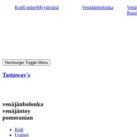
Mene
Koti
Uutiset
Myytävänä
Venäjänbolonka
Venäj
sisältöön
Russ
Hamburger Toggle Menu
Tastaway's
venäjänbolonka
venäjäntoy
pomeranian
Koti
Uutiset