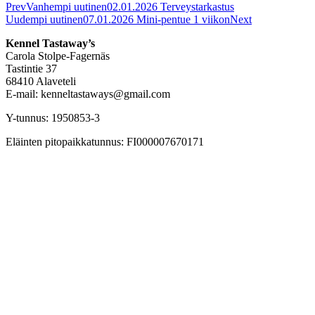
Prev
Vanhempi uutinen
02.01.2026 Terveystarkastus
Uudempi uutinen
07.01.2026 Mini-pentue 1 viikon
Next
Kennel Tastaway’s
Carola Stolpe-Fagernäs
Tastintie 37
68410 Alaveteli
E-mail: kenneltastaways@gmail.com
Y-tunnus: 1950853-3
Eläinten pitopaikkatunnus: FI000007670171