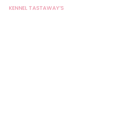
KENNEL TASTAWAY’S
Carola Stolpe-Fagernäs
Tastintie 37
68410 Alaveteli
E-mail: kenneltastaways@gmail.com
Y-tunnus: 1950853-3
Eläinten pitopaikkatunnus: FI000007670171