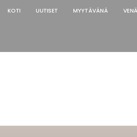
KOTI
UUTISET
MYYTÄVÄNÄ
VEN
TASTAWAY'S
venäjänbolonka
venäjäntoy
pomeranian