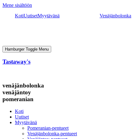
Mene sisältöön
Koti
Uutiset
Myytävänä
Venäjänbolonka
Hamburger Toggle Menu
Tastaway's
venäjänbolonka
venäjäntoy
pomeranian
Koti
Uutiset
Myytävänä
Pomeranian-pentueet
Venäjänbolonka-pentueet