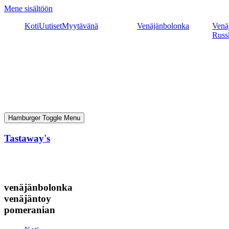
Mene sisältöön
Koti
Uutiset
Myytävänä
Venäjänbolonka
Venäj
Russ
Hamburger Toggle Menu
Tastaway's
venäjänbolonka
venäjäntoy
pomeranian