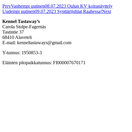
Prev
Vanhempi uutinen
08.07.2023 Oulun KV koiranäyttely
Uudempi uutinen
09.07.2023 Synttärijuhlat Raahessa!
Next
Kennel Tastaway’s
Carola Stolpe-Fagernäs
Tastintie 37
68410 Alaveteli
E-mail: kenneltastaways@gmail.com
Y-tunnus: 1950853-3
Eläinten pitopaikkatunnus: FI000007670171