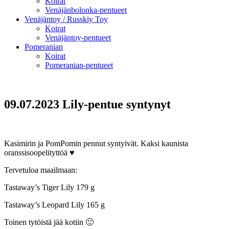
Koirat
Venäjänbolonka-pentueet
Venäjäntoy / Russkiy Toy
Koirat
Venäjäntoy-pentueet
Pomeranian
Koirat
Pomeranian-pentueet
09.07.2023 Lily-pentue syntynyt
Kasimirin ja PomPomin pennut syntyivät. Kaksi kaunista
oranssisoopelityttöä ♥
Tervetuloa maailmaan:
Tastaway’s Tiger Lily 179 g
Tastaway’s Leopard Lily 165 g
Toinen tytöistä jää kotiin 🙂