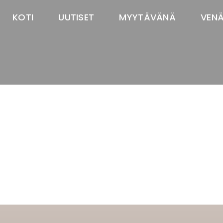
KOTI
UUTISET
MYYTÄVÄNÄ
VEN
TASTAWAY'S
venäjänbolonka
venäjäntoy
pomeranian