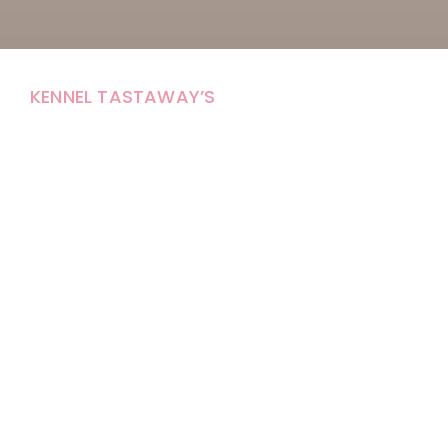
KENNEL TASTAWAY’S
Carola Stolpe-Fagernäs
Tastintie 37
68410 Alaveteli
E-mail: kenneltastaways@gmail.com
Y-tunnus: 1950853-3
Eläinten pitopaikkatunnus: FI000007670171