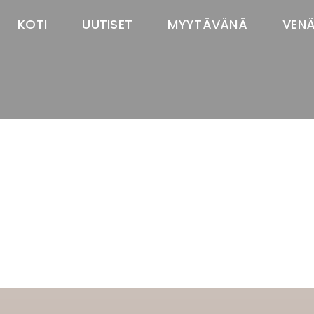
KOTI
UUTISET
MYYTÄVÄNÄ
VEN
TASTAWAY'S
venäjänbolonka
venäjäntoy
pomeranian