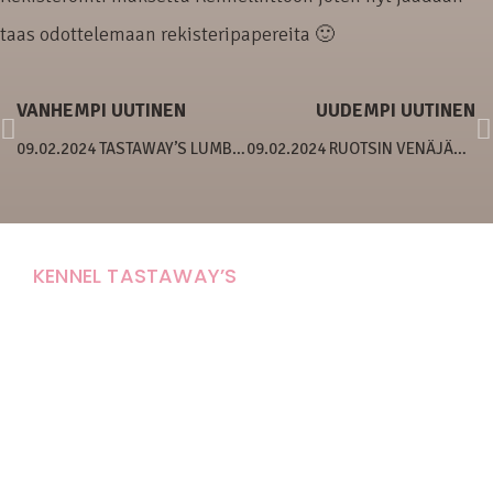
taas odottelemaan rekisteripapereita 🙂
VANHEMPI UUTINEN
UUDEMPI UUTINEN
09.02.2024 TASTAWAY’S LUMBERJILL 7 VUOTTA!
09.02.2024 RUOTSIN VENÄJÄNTOYKISA 2023
KENNEL TASTAWAY’S
Carola Stolpe-Fagernäs
Tastintie 37
68410 Alaveteli
E-mail: kenneltastaways@gmail.com
Y-tunnus: 1950853-3