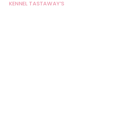
KENNEL TASTAWAY’S
Carola Stolpe-Fagernäs
Tastintie 37
68410 Alaveteli
E-mail: kenneltastaways@gmail.com
Y-tunnus: 1950853-3
Eläinten pitopaikkatunnus: FI000007670171