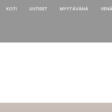
KOTI
UUTISET
MYYTÄVÄNÄ
VEN
TASTAWAY'S
venäjänbolonka
venäjäntoy
pomeranian