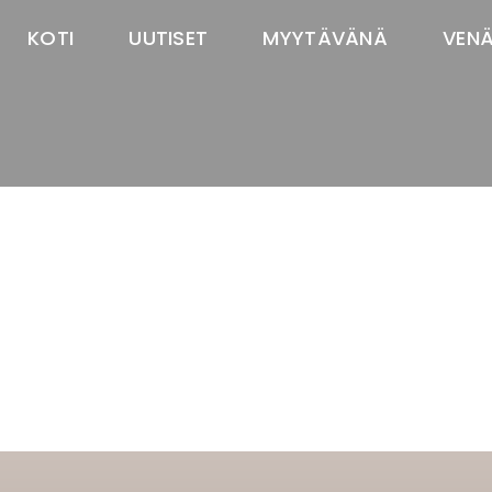
KOTI
UUTISET
MYYTÄVÄNÄ
VEN
TASTAWAY'S
venäjänbolonka
venäjäntoy
pomeranian