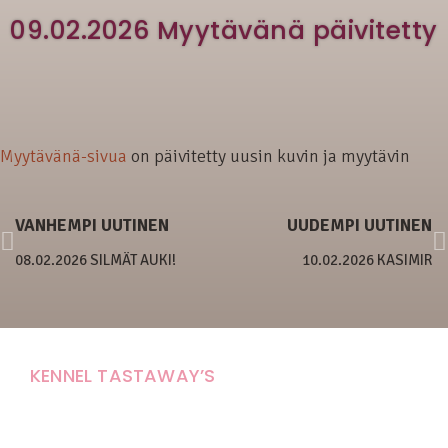
09.02.2026 Myytävänä päivitetty
Myytävänä-sivua
on päivitetty uusin kuvin ja myytävin
VANHEMPI UUTINEN
UUDEMPI UUTINEN
08.02.2026 SILMÄT AUKI!
10.02.2026 KASIMIR
KENNEL TASTAWAY’S
Carola Stolpe-Fagernäs
Tastintie 37