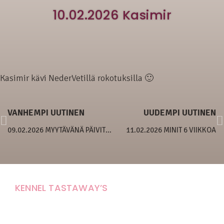
10.02.2026 Kasimir
Kasimir kävi NederVetillä rokotuksilla 🙂
VANHEMPI UUTINEN
UUDEMPI UUTINEN
09.02.2026 MYYTÄVÄNÄ PÄIVITETTY
11.02.2026 MINIT 6 VIIKKOA
KENNEL TASTAWAY’S
Carola Stolpe-Fagernäs
Tastintie 37