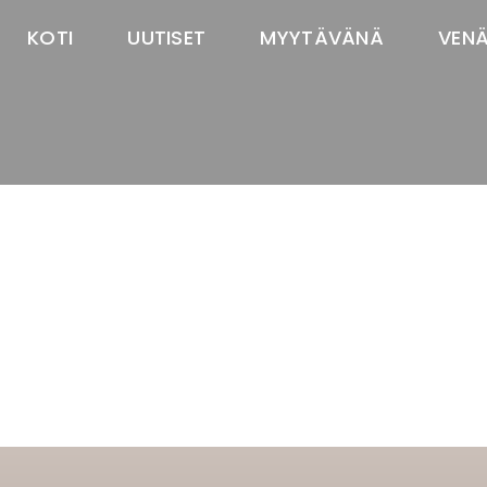
KOTI
UUTISET
MYYTÄVÄNÄ
VEN
TASTAWAY'S
venäjänbolonka
venäjäntoy
pomeranian