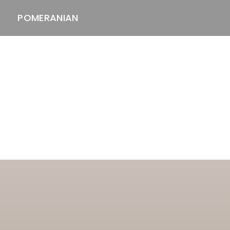
POMERANIAN
ASTAWAY'S
venäjänbolonka
venäjäntoy
pomeranian