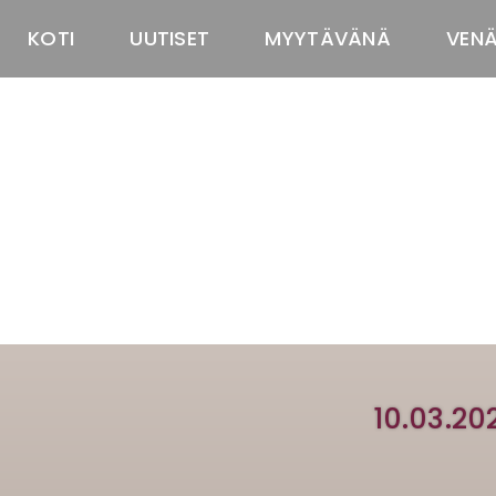
KOTI
UUTISET
MYYTÄVÄNÄ
VEN
10.03.20