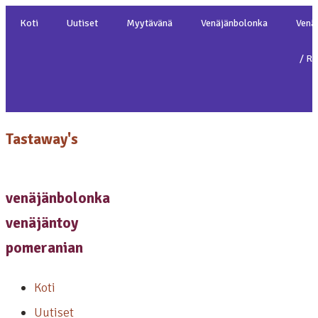
Mene
Koti
Uutiset
Myytävänä
Venäjänbolonka
Venä
sisältöön
/ Ru
T
Tastaway's
venäjänbolonka
venäjäntoy
pomeranian
Koti
Uutiset