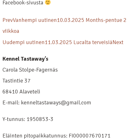
Facebook-sivusta
Prev
Vanhempi uutinen
10.03.2025 Months-pentue 2
viikkoa
Uudempi uutinen
11.03.2025 Lucalta terveisiä
Next
Kennel Tastaway’s
Carola Stolpe-Fagernäs
Tastintie 37
68410 Alaveteli
E-mail: kenneltastaways@gmail.com
Y-tunnus: 1950853-3
Eläinten pitopaikkatunnus: FI000007670171