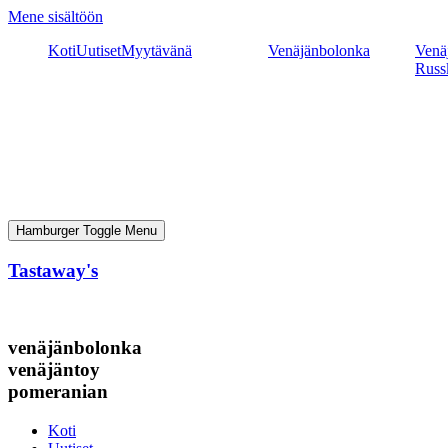
Mene sisältöön
Koti
Uutiset
Myytävänä
Venäjänbolonka
Venäj
Russ
Hamburger Toggle Menu
Tastaway's
venäjänbolonka
venäjäntoy
pomeranian
Koti