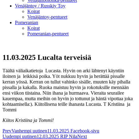
Venäjänbolonka-pentueet
Venäjäntoy / Russkiy Toy
Koirat
Venäjäntoy-pentueet
Pomeranian
Koirat
Pomeranian-pentueet
11.03.2025 Lucalta terveisiä
Täältä väliaikatietoja Lucasta. Hyvin on arki lähtenyt käyntiin
iloinen ja leikkisä poika. Yöt nukkuu hyvin ja herättää pissalle
kerran yössä. Kerran on tullut vahinko sisälle, muuten käy pihalla
pissalla ja kakalla. Ruoka maistuu hyvin ja rokotuksille mennään
ensi viikon tiistaina. Niin ihana ja hurmaava. Vieraita seurailee
kauempaa, mutta meihin on hyvin jo tottunut ja häntä vipottaa joka
kohtaamisella:). Kiitollisena teille ihanasta Lucasta. T Kristiina ja
Tommi
Kiitos Kristiina ja Tommi!
Prev
Vanhempi uutinen
11.03.2025 Facebook-sivu
Uudempi uutinen
12.03.2025 RIP Nila
Next