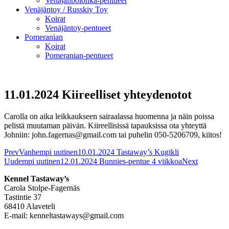
Venäjänbolonka-pentueet
Venäjäntoy / Russkiy Toy
Koirat
Venäjäntoy-pentueet
Pomeranian
Koirat
Pomeranian-pentueet
11.01.2024 Kiireelliset yhteydenotot
Carolla on aika leikkaukseen sairaalassa huomenna ja näin poissa
pelistä muutaman päivän. Kiireellisissä tapauksissa ota yhteyttä
Johniin: john.fagernas@gmail.com tai puhelin 050-5206709, kiitos!
Prev
Vanhempi uutinen
10.01.2024 Tastaway’s Kugikli
Uudempi uutinen
12.01.2024 Bunnies-pentue 4 viikkoa
Next
Kennel Tastaway’s
Carola Stolpe-Fagernäs
Tastintie 37
68410 Alaveteli
E-mail: kenneltastaways@gmail.com