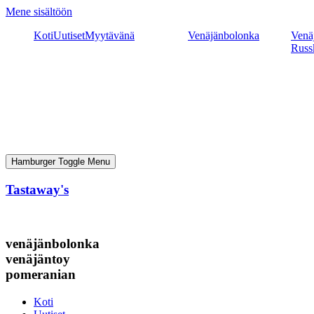
Mene sisältöön
Koti
Uutiset
Myytävänä
Venäjänbolonka
Venäj
Russ
Hamburger Toggle Menu
Tastaway's
venäjänbolonka
venäjäntoy
pomeranian
Koti