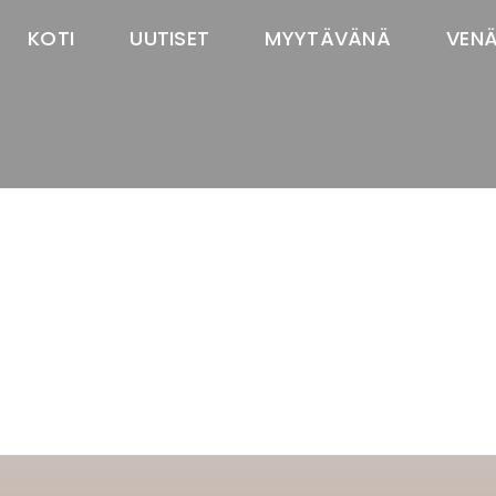
KOTI
UUTISET
MYYTÄVÄNÄ
VEN
TASTAWAY'S
venäjänbolonka
venäjäntoy
pomeranian