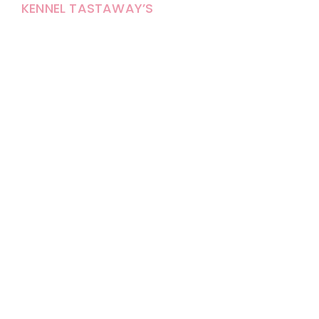
KENNEL TASTAWAY’S
Carola Stolpe-Fagernäs
Tastintie 37
68410 Alaveteli
E-mail: kenneltastaways@gmail.com
Y-tunnus: 1950853-3
Eläinten pitopaikkatunnus: FI000007670171