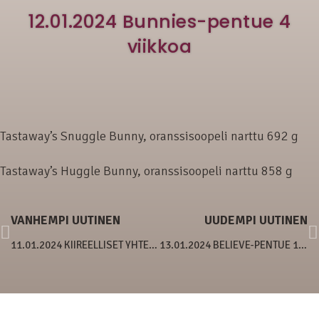
12.01.2024 Bunnies-pentue 4
viikkoa
Tastaway’s Snuggle Bunny, oranssisoopeli narttu 692 g
Tastaway’s Huggle Bunny, oranssisoopeli narttu 858 g
VANHEMPI UUTINEN
UUDEMPI UUTINEN
11.01.2024 KIIREELLISET YHTEYDENOTOT
13.01.2024 BELIEVE-PENTUE 10 VIIKKOA