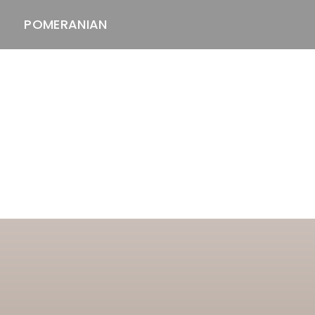
POMERANIAN
ASTAWAY'S
venäjänbolonka
venäjäntoy
pomeranian