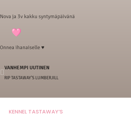
Nova ja 3v kakku syntymäpäivänä
Onnea ihanaiselle ♥
VANHEMPI UUTINEN
RIP TASTAWAY’S LUMBERJILL
KENNEL TASTAWAY’S
Carola Stolpe-Fagernäs