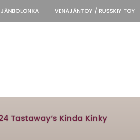
ÄJÄNBOLONKA
VENÄJÄNTOY / RUSSKIY TOY
T
024 Tastaway’s Kinda Kinky