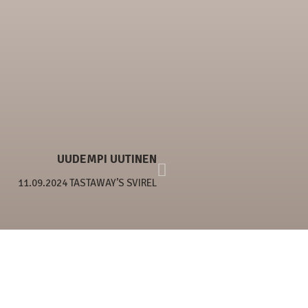
UUDEMPI UUTINEN
11.09.2024 TASTAWAY’S SVIREL