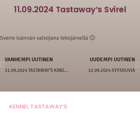
11.09.2024 Tastaway’s Svirel
Sverre isännän valvojana tekojärvellä 🙂
VANHEMPI UUTINEN
UUDEMPI UUTINEN
11.09.2024 TASTAWAY’S KINDA KINKY
12.09.2024 SYYSKUVIA
KENNEL TASTAWAY’S
Carola Stolpe-Fagernäs
Tastintie 37
68410 Alaveteli