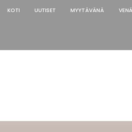
KOTI
UUTISET
MYYTÄVÄNÄ
VEN
TASTAWAY'S
venäjänbolonka
venäjäntoy
pomeranian