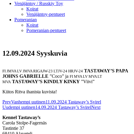
Venäjäntoy / Russkiy Toy
Koirat
Venäjäntoy-pentueet
Pomeranian
Koirat
Pomeranian-pentueet
12.09.2024 Syyskuvia
TASTAWAY’S PAPA
FI JMVA LV JMVA RIGAJW-23 LTJV-24 HRJV-24
JOHNS GABRIELLE
”Coco” ja
FI MVA LV MVA LT
TASTAWAY’S KINDLY KINKY
”Viivi”
MVA
Kiitos Ritva ihanista kuvista!
Prev
Vanhempi uutinen
11.09.2024 Tastaway’s Svirel
Uudempi uutinen
14.09.2024 Tastaway’s Svirel
Next
Kennel Tastaway’s
Carola Stolpe-Fagernäs
Tastintie 37
68410 Alaveteli