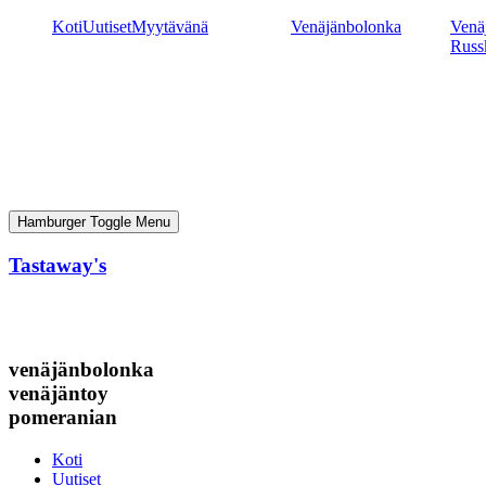
Mene
Koti
Uutiset
Myytävänä
Venäjänbolonka
Venäj
sisältöön
Russ
Hamburger Toggle Menu
Tastaway's
venäjänbolonka
venäjäntoy
pomeranian
Koti
Uutiset