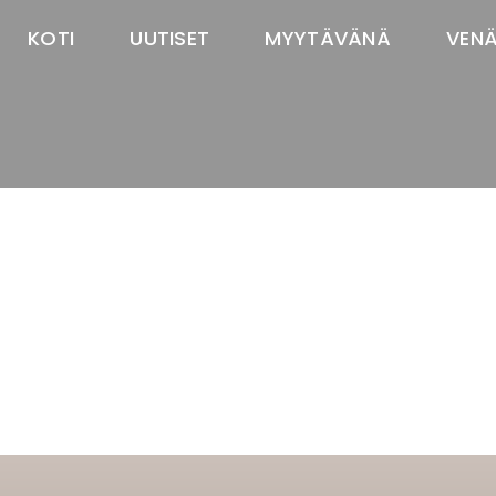
KOTI
UUTISET
MYYTÄVÄNÄ
VEN
TASTAWAY'S
venäjänbolonka
venäjäntoy
pomeranian