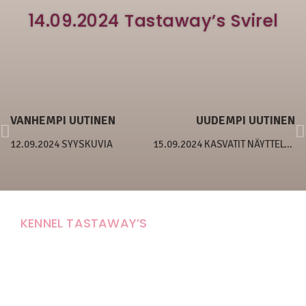
14.09.2024 Tastaway’s Svirel
VANHEMPI UUTINEN
UUDEMPI UUTINEN
12.09.2024 SYYSKUVIA
15.09.2024 KASVATIT NÄYTTELYISSÄ
KENNEL TASTAWAY’S
Carola Stolpe-Fagernäs
Tastintie 37
68410 Alaveteli