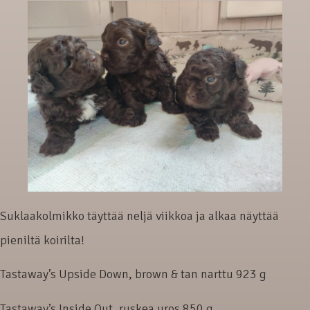
Suklaakolmikko täyttää neljä viikkoa ja alkaa näyttää
pieniltä koirilta!
Tastaway’s Upside Down, brown & tan narttu 923 g
Tastaway’s Inside Out, ruskea uros 850 g