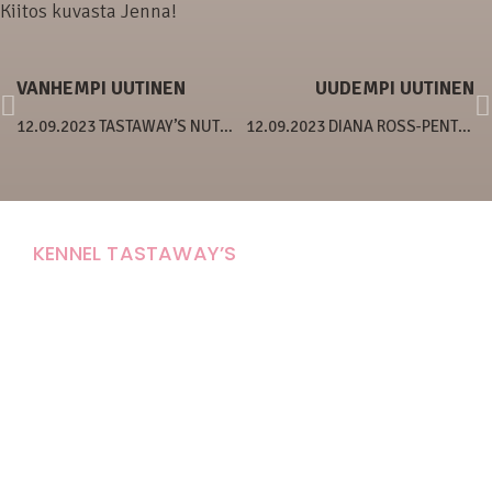
Kiitos kuvasta Jenna!
VANHEMPI UUTINEN
UUDEMPI UUTINEN
12.09.2023 TASTAWAY’S NUTMEG
12.09.2023 DIANA ROSS-PENTUE 4 VIIKKOA
KENNEL TASTAWAY’S
Carola Stolpe-Fagernäs
Tastintie 37
68410 Alaveteli
E-mail: kenneltastaways@gmail.com
Y-tunnus: 1950853-3