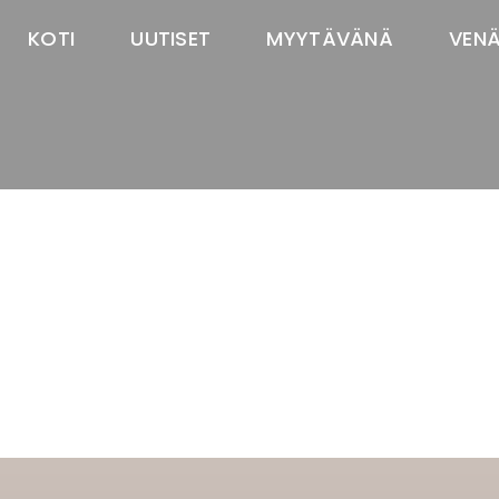
KOTI
UUTISET
MYYTÄVÄNÄ
VEN
TASTAWAY'S
venäjänbolonka
venäjäntoy
pomeranian