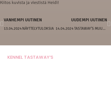
Kiitos kuvista ja viestistä Heidi!
VANHEMPI UUTINEN
UUDEMPI UUTINEN
13.04.2024 NÄYTTELYTULOKSIA
14.04.2024 TASTAWAY’S MUUSAS MUSTAFA
KENNEL TASTAWAY’S
Carola Stolpe-Fagernäs
Tastintie 37
68410 Alaveteli
E-mail: kenneltastaways@gmail.com
Y-tunnus: 1950853-3