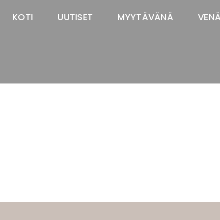
KOTI
UUTISET
MYYTÄVÄNÄ
VEN
TASTAWAY'S
venäjänbolonka
venäjäntoy
pomeranian