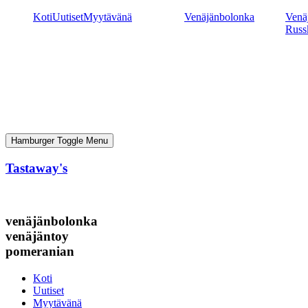
Mene
Koti
Uutiset
Myytävänä
Venäjänbolonka
Venäj
sisältöön
Russ
Hamburger Toggle Menu
Tastaway's
venäjänbolonka
venäjäntoy
pomeranian
Koti
Uutiset
Myytävänä