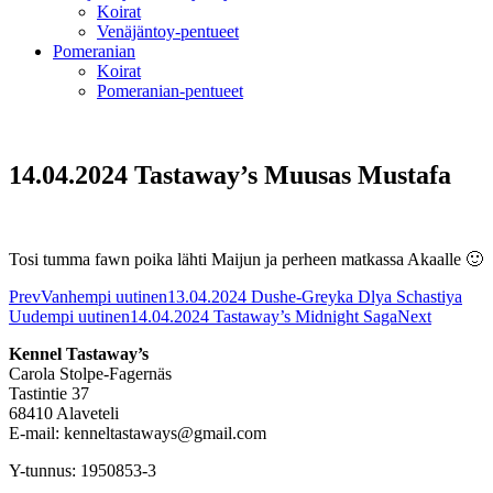
Koirat
Venäjäntoy-pentueet
Pomeranian
Koirat
Pomeranian-pentueet
14.04.2024 Tastaway’s Muusas Mustafa
Tosi tumma fawn poika lähti Maijun ja perheen matkassa Akaalle 🙂
Prev
Vanhempi uutinen
13.04.2024 Dushe-Greyka Dlya Schastiya
Uudempi uutinen
14.04.2024 Tastaway’s Midnight Saga
Next
Kennel Tastaway’s
Carola Stolpe-Fagernäs
Tastintie 37
68410 Alaveteli
E-mail: kenneltastaways@gmail.com
Y-tunnus: 1950853-3