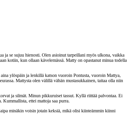
ua ja se sujuu hienosti. Olen asioinut tarpeillani myös ulkona, vaikka
aan kotiin, kun ollaan kävelemässä. Matty on opastanut minua todella
tä aina ylöspäin ja lenkillä katson vuoroin Pontusta, vuoroin Mattya,
eurassa. Mattysta olen välillä vähän mustasukkainen, taitaa olla niin
vat ja silmät. Minun pikkuruiset tassut. Kyllä riittää palvontaa. Ei
a. Kummallista, ettei mattoja saa purra.
aipa minäkin voisin jotain keksiä, mikä olisi kiinteämmin kiinni