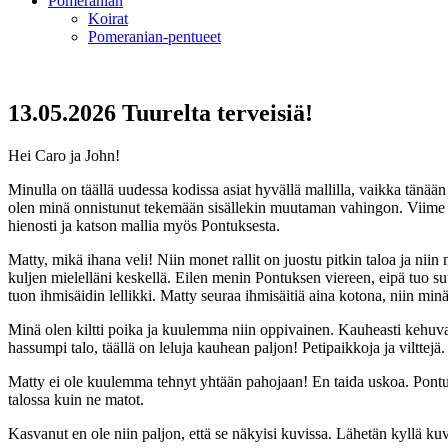
Pomeranian
Koirat
Pomeranian-pentueet
13.05.2026 Tuurelta terveisiä!
Hei Caro ja John!
Minulla on täällä uudessa kodissa asiat hyvällä mallilla, vaikka tänään
olen minä onnistunut tekemään sisällekin muutaman vahingon. Viime pä
hienosti ja katson mallia myös Pontuksesta.
Matty, mikä ihana veli! Niin monet rallit on juostu pitkin taloa ja niin
kuljen mielelläni keskellä. Eilen menin Pontuksen viereen, eipä tuo suu
tuon ihmisäidin lellikki. Matty seuraa ihmisäitiä aina kotona, niin min
Minä olen kiltti poika ja kuulemma niin oppivainen. Kauheasti kehuvat 
hassumpi talo, täällä on leluja kauhean paljon! Petipaikkoja ja vilttej
Matty ei ole kuulemma tehnyt yhtään pahojaan! En taida uskoa. Pontus 
talossa kuin ne matot.
Kasvanut en ole niin paljon, että se näkyisi kuvissa. Lähetän kyllä kuvi