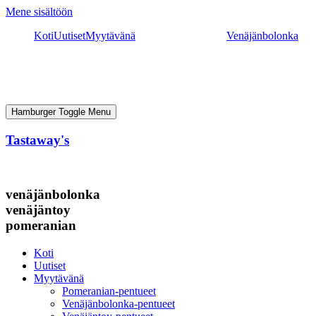
Mene sisältöön
Koti
Uutiset
Myytävänä
Venäjänbolonka
Hamburger Toggle Menu
Tastaway's
venäjänbolonka
venäjäntoy
pomeranian
Koti
Uutiset
Myytävänä
Pomeranian-pentueet
Venäjänbolonka-pentueet