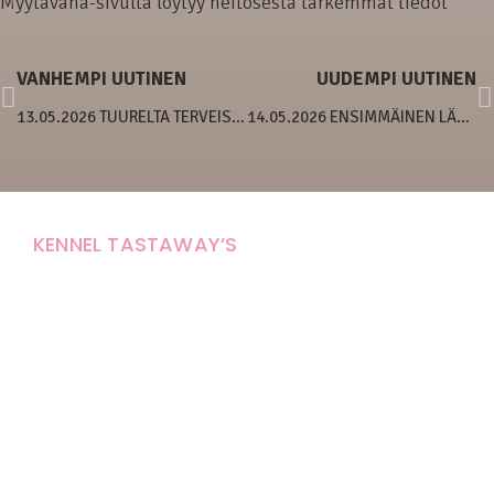
Myytävänä-sivulta löytyy neitosesta tarkemmat tiedot
VANHEMPI UUTINEN
UUDEMPI UUTINEN
13.05.2026 TUURELTA TERVEISIÄ!
14.05.2026 ENSIMMÄINEN LÄHTI
KENNEL TASTAWAY’S
Carola Stolpe-Fagernäs
Tastintie 37
68410 Alaveteli
E-mail: kenneltastaways@gmail.com
Y-tunnus: 1950853-3