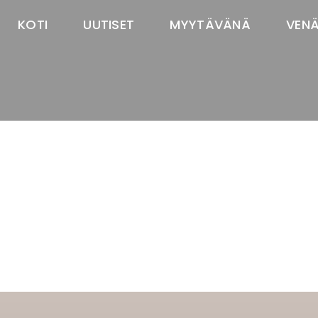
KOTI
UUTISET
MYYTÄVÄNÄ
VEN
TASTAWAY'S
venäjänbolonka
venäjäntoy
pomeranian