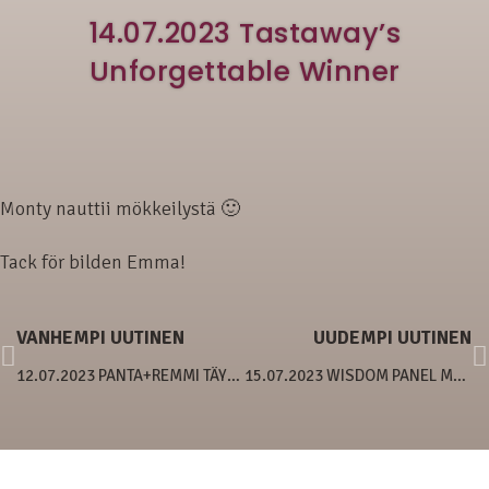
14.07.2023 Tastaway’s
Unforgettable Winner
Monty nauttii mökkeilystä 🙂
Tack för bilden Emma!
VANHEMPI UUTINEN
UUDEMPI UUTINEN
12.07.2023 PANTA+REMMI TÄYDENNYSTÄ
15.07.2023 WISDOM PANEL MYDOGDNA