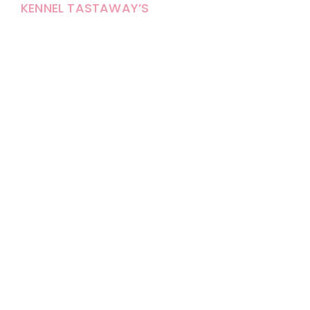
KENNEL TASTAWAY’S
Carola Stolpe-Fagernäs
Tastintie 37
68410 Alaveteli
E-mail: kenneltastaways@gmail.com
Y-tunnus: 1950853-3
Eläinten pitopaikkatunnus: FI000007670171