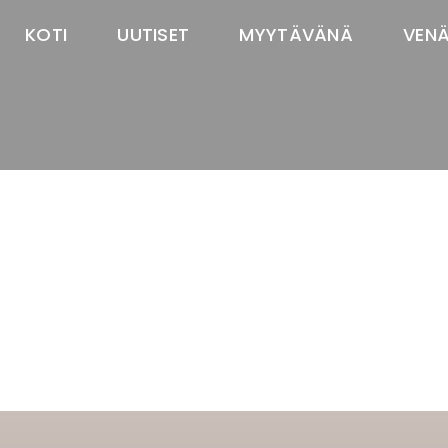
KOTI
UUTISET
MYYTÄVÄNÄ
VEN
TASTAWAY'S
venäjänbolonka
venäjäntoy
pomeranian