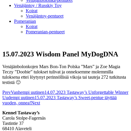
Venäjänbolonka-pentueet
Venäjäntoy / Russkiy Toy
Koirat
Venäjäntoy-pentueet
Pomeranian
Koirat
Pomeranian-pentueet
15.07.2023 Wisdom Panel MyDogDNA
Venäjänbolonkojen Mars Bon-Ton Polska ”Mars” ja Zoe Magia
Teczy ”Doobie” tulokset tulivat ja onneksemme molemmilla
tuloksena ettei löytynyt perinnöllisiä vikoja tai tauteja 272 tutkitusta
testistä 🙂
Prev
Vanhempi uutinen
14.07.2023 Tastaway’s Unforgettable Winner
Uudempi uutinen
15.07.2023 Tastaway’s Sweet-pentue täyttää
vuoden, onnea!
Next
Kennel Tastaway’s
Carola Stolpe-Fagernäs
Tastintie 37
68410 Alaveteli