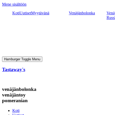
Mene sisältöön
Koti
Uutiset
Myytävänä
Venäjänbolonka
Venäj
Russ
Hamburger Toggle Menu
Tastaway's
venäjänbolonka
venäjäntoy
pomeranian
Koti