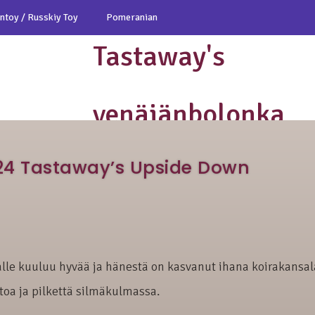
ntoy / Russkiy Toy
Pomeranian
Tastaway's
venäjänbolonka
venäjäntoy
pomeranian
024 Tastaway’s Upside Down
ullalle kuuluu hyvää ja hänestä on kasvanut ihana koirakansa
oa ja pilkettä silmäkulmassa.