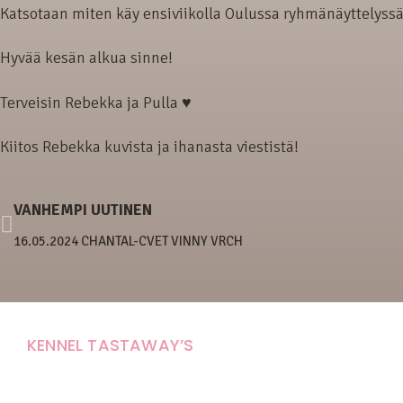
Katsotaan miten käy ensiviikolla Oulussa ryhmänäyttelyssä
Hyvää kesän alkua sinne!
Terveisin Rebekka ja Pulla ♥
Kiitos Rebekka kuvista ja ihanasta viestistä!
VANHEMPI UUTINEN
16.05.2024 CHANTAL-CVET VINNY VRCH
KENNEL TASTAWAY’S
Carola Stolpe-Fagernäs