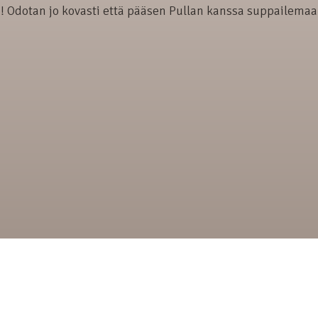
! Odotan jo kovasti että pääsen Pullan kanssa suppailemaa