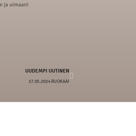
n ja uimaan!
UUDEMPI UUTINEN
17.05.2024 RUOKAA!