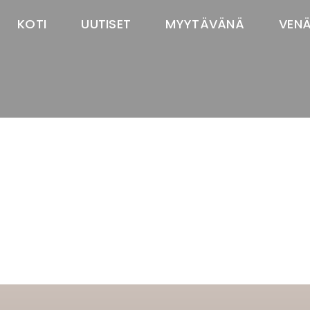
KOTI
UUTISET
MYYTÄVÄNÄ
VEN
TASTAWAY'S
venäjänbolonka
venäjäntoy
pomeranian