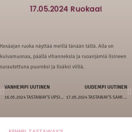
17.05.2024 Ruokaa!
Kesäajan ruoka näyttää meillä tänään tältä. Alla on
kuivamuonaa, päällä vihanneksia ja ruoanjämiä lisineen
surautettuna puuroksi ja lisäksi viiliä.
VANHEMPI UUTINEN
UUDEMPI UUTINEN
16.05.2024 TASTAWAY’S UPSIDE DOWN
17.05.2024 TASTAWAY’S SAMI SON OF EVRIK
KENNEL TASTAWAY’S