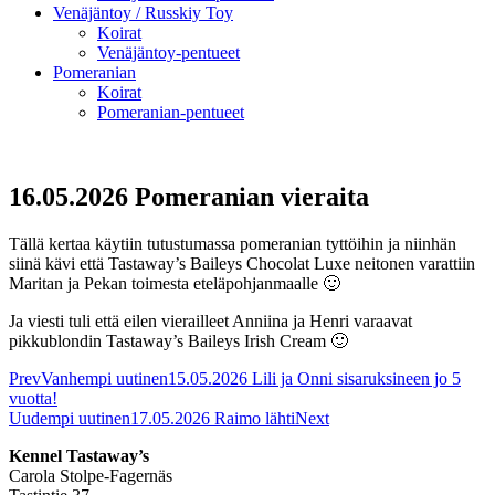
Venäjäntoy / Russkiy Toy
Koirat
Venäjäntoy-pentueet
Pomeranian
Koirat
Pomeranian-pentueet
16.05.2026 Pomeranian vieraita
Tällä kertaa käytiin tutustumassa pomeranian tyttöihin ja niinhän
siinä kävi että Tastaway’s Baileys Chocolat Luxe neitonen varattiin
Maritan ja Pekan toimesta eteläpohjanmaalle 🙂
Ja viesti tuli että eilen vierailleet Anniina ja Henri varaavat
pikkublondin Tastaway’s Baileys Irish Cream 🙂
Prev
Vanhempi uutinen
15.05.2026 Lili ja Onni sisaruksineen jo 5
vuotta!
Uudempi uutinen
17.05.2026 Raimo lähti
Next
Kennel Tastaway’s
Carola Stolpe-Fagernäs