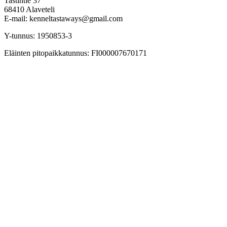
Tastintie 37
68410 Alaveteli
E-mail: kenneltastaways@gmail.com
Y-tunnus: 1950853-3
Eläinten pitopaikkatunnus: FI000007670171