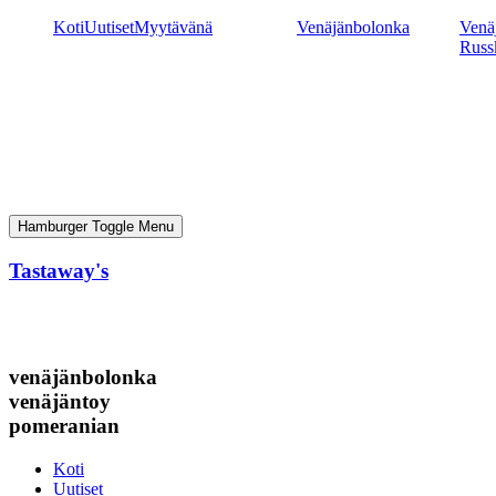
Mene
Koti
Uutiset
Myytävänä
Venäjänbolonka
Venäj
sisältöön
Russ
Hamburger Toggle Menu
Tastaway's
venäjänbolonka
venäjäntoy
pomeranian
Koti
Uutiset