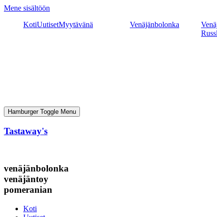
Mene sisältöön
Koti
Uutiset
Myytävänä
Venäjänbolonka
Venäj
Russ
Hamburger Toggle Menu
Tastaway's
venäjänbolonka
venäjäntoy
pomeranian
Koti