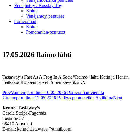
Venäjänbolonka-pentueet
Venäjäntoy / Russkiy Toy
Koirat
Venäjäntoy-pentueet
Pomeranian
Koirat
Pomeranian-pentueet
17.05.2026 Raimo lähti
Tastaway’s Fast As A Frog In A Sock ”Raimo” lähti Katin ja Henrin
matkassa Kotkaan isoveli Sipen kaveriksi 🙂
Prev
Vanhempi uutinen
16.05.2026 Pomeranian vieraita
Uudempi uutinen
17.05.2026 Baileys pentue eilen 5 viikkoa
Next
Kennel Tastaway’s
Carola Stolpe-Fagernäs
Tastintie 37
68410 Alaveteli
E-mail: kenneltastaways@gmail.com