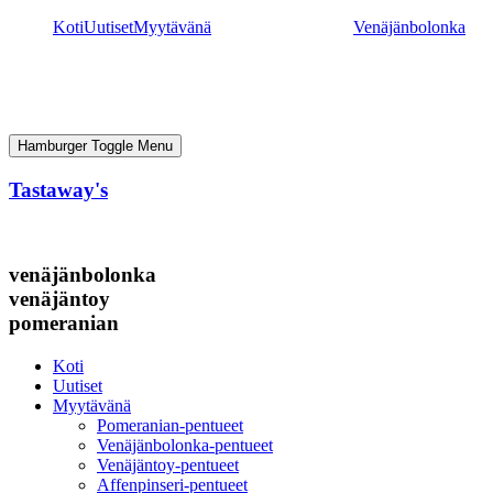
Mene
Koti
Uutiset
Myytävänä
Venäjänbolonka
sisältöön
Hamburger Toggle Menu
Tastaway's
venäjänbolonka
venäjäntoy
pomeranian
Koti
Uutiset
Myytävänä
Pomeranian-pentueet
Venäjänbolonka-pentueet
Venäjäntoy-pentueet
Affenpinseri-pentueet