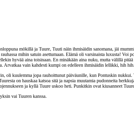
ikonloppuna mökillä ja Tuure, Tuuti näin ihmisäidin sanomana, jäi mumm
a rauhassa mihin satuin asettumaan. Elämä oli varsinaista luxusta! Voi p
änellekin hyvää aina toisinaan. En minäkään aina nuku, mutta välillä pitää
. Arvatkaa vain kahdesti kumpi on edelleen ihmisäidin lellikki, hih hih
n, oli kuulemma jopa rauhoittunut päiväunille, kun Pontuskin nukkui. 
 Tuuresta on hauskaa katsoa sitä ja napsia muutamia pudonneita herkkuja
llä ojennukseen ja kyllä Tuure uskoo heti. Punkitkin ovat kiusanneet Tuu
yksin vai Tuuren kanssa.