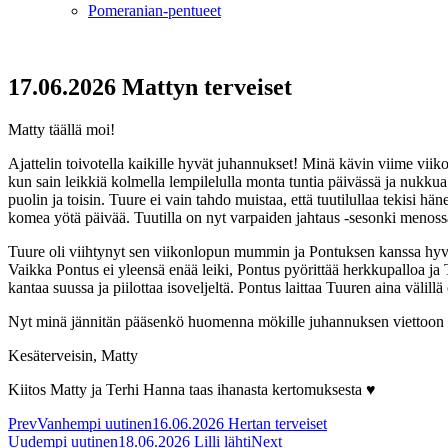
Pomeranian-pentueet
17.06.2026 Mattyn terveiset
Matty täällä moi!
Ajattelin toivotella kaikille hyvät juhannukset! Minä kävin viime vi
kun sain leikkiä kolmella lempilelulla monta tuntia päivässä ja nukku
puolin ja toisin. Tuure ei vain tahdo muistaa, että tuutilullaa tekisi h
komea yötä päivää. Tuutilla on nyt varpaiden jahtaus -sesonki menossa
Tuure oli viihtynyt sen viikonlopun mummin ja Pontuksen kanssa hyvi
Vaikka Pontus ei yleensä enää leiki, Pontus pyörittää herkkupalloa ja
kantaa suussa ja piilottaa isoveljeltä. Pontus laittaa Tuuren aina väli
Nyt minä jännitän pääsenkö huomenna mökille juhannuksen viettoon 
Kesäterveisin, Matty
Kiitos Matty ja Terhi Hanna taas ihanasta kertomuksesta ♥
Prev
Vanhempi uutinen
16.06.2026 Hertan terveiset
Uudempi uutinen
18.06.2026 Lilli lähti
Next