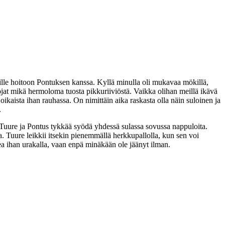
ille hoitoon Pontuksen kanssa. Kyllä minulla oli mukavaa mökillä,
ojat mikä hermoloma tuosta pikkuriiviöstä. Vaikka olihan meillä ikävä
 oikaista ihan rauhassa. On nimittäin aika raskasta olla näin suloinen ja
.
Tuure ja Pontus tykkää syödä yhdessä sulassa sovussa nappuloita.
. Tuure leikkii itsekin pienemmällä herkkupallolla, kun sen voi
rea ihan urakalla, vaan enpä minäkään ole jäänyt ilman.